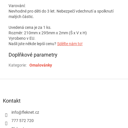
Varování:
Nevhodné pro děti do 3 let. Nebezpečí vdechnutí a spolknutí
malých částic.
Uvedená cena je za 1 ks.
Rozměr: 210mm x 295mm x 2mm (Š x V x H)
Vyrobeno v EU.
Našli jste někde lepší cenu?
Sdělte nám to!
Doplňkové parametry
Kategorie
:
Omalovánky
Z
á
p
a
Kontakt
t
í
info
@
fleknet.cz
777 572 720