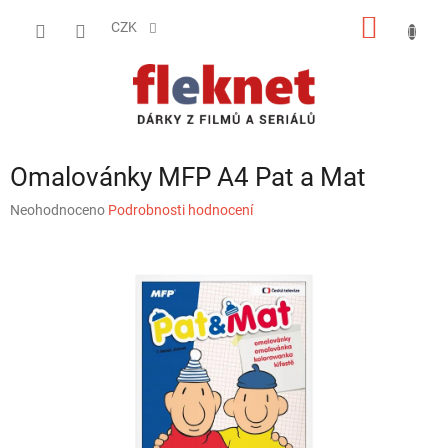
Přejít
NÁKUP
na
CZK
obsah
KOŠÍK
Omalovánky MFP A4 Pat a Mat
Průměrné
Neohodnoceno
Podrobnosti hodnocení
hodnocení
produktu
je
0,0
z
5
hvězdiček.