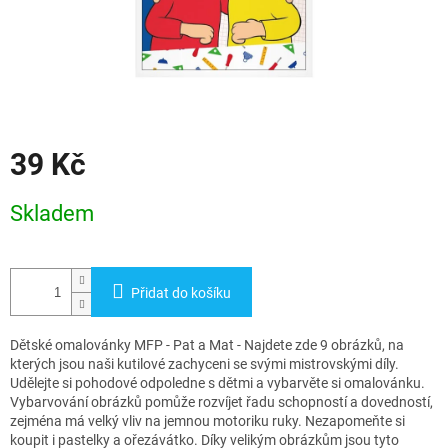
39 Kč
Měrná
Skladem
cena:
Přidat do košíku
Dětské omalovánky MFP - Pat a Mat - Najdete zde 9 obrázků, na
kterých jsou naši kutilové zachyceni se svými mistrovskými díly.
Udělejte si pohodové odpoledne s dětmi a vybarvěte si omalovánku.
Vybarvování obrázků pomůže rozvíjet řadu schopností a dovedností,
zejména má velký vliv na jemnou motoriku ruky. Nezapomeňte si
koupit i pastelky a ořezávátko. Díky velikým obrázkům jsou tyto