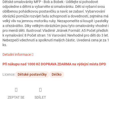
Dětské omalovánky MFP - Bob a Bobek - Udělejte si pohodové
odpoledne s dětmi a vybarvěte si omalovánku. Děti si vybarví svou
oblíbenou pohádkovou postavičku a navíc se zabaví. Vybarvování
obrázků pomůže rozvíjet řadu schopností a dovedností, zejména má
velký vliv na jemnou motoriku ruky. Nezapomeňte si koupit i pastelky
a ořezávátko. Díky velikým obrázkům jsou tyto omalovánky vhodné i
pro menší děti. Ilustroval: Vladimír Jiránek Formát: A5 Počet předloh
k vymalování: 8 Počet stran: 16 Varování: Nevhodné pro děti do 3 let.
Nebezpečí vdechnutí a spolknutí malých částic. Uvedená cena je za 1
ks.
Detailní informace
Při nákupu nad 1000 Kč DOPRAVA ZDARMA na výdejní místa DPD
Licence:
Dětské postavičky
Déčko
ZEPTAT SE
SDÍLET