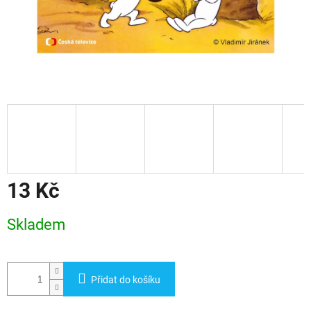
13 Kč
Měrná
Skladem
cena:
Přidat do košíku