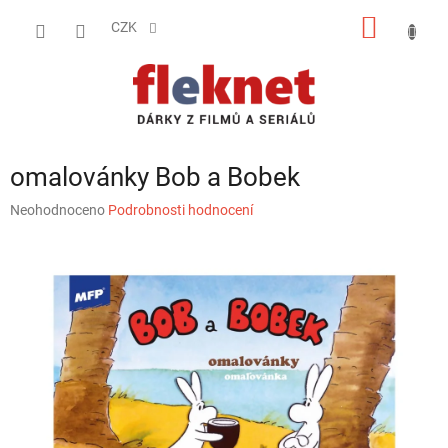
Přejít
NÁKUP
na
CZK
obsah
KOŠÍK
omalovánky Bob a Bobek
Průměrné
Neohodnoceno
Podrobnosti hodnocení
hodnocení
produktu
je
0,0
z
5
hvězdiček.