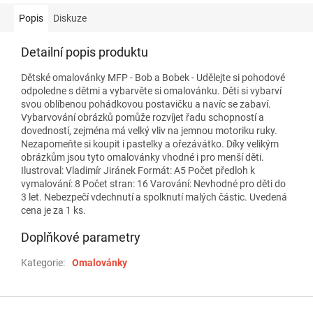
Popis
Diskuze
Detailní popis produktu
Dětské omalovánky MFP - Bob a Bobek - Udělejte si pohodové
odpoledne s dětmi a vybarvěte si omalovánku. Děti si vybarví
svou oblíbenou pohádkovou postavičku a navíc se zabaví.
Vybarvování obrázků pomůže rozvíjet řadu schopností a
dovedností, zejména má velký vliv na jemnou motoriku ruky.
Nezapomeňte si koupit i pastelky a ořezávátko. Díky velikým
obrázkům jsou tyto omalovánky vhodné i pro menší děti.
Ilustroval: Vladimír Jiránek Formát: A5 Počet předloh k
vymalování: 8 Počet stran: 16 Varování: Nevhodné pro děti do
3 let. Nebezpečí vdechnutí a spolknutí malých částic. Uvedená
cena je za 1 ks.
Doplňkové parametry
Kategorie
:
Omalovánky
Z