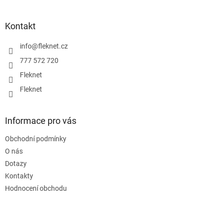
á
p
a
Kontakt
t
í
info
@
fleknet.cz
777 572 720
Fleknet
Fleknet
Informace pro vás
Obchodní podmínky
O nás
Dotazy
Kontakty
Hodnocení obchodu