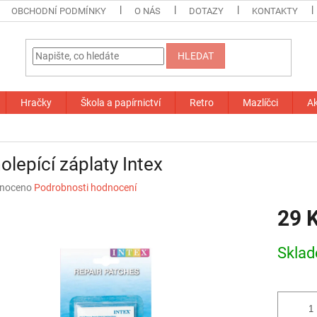
OBCHODNÍ PODMÍNKY
O NÁS
DOTAZY
KONTAKTY
HLEDAT
Hračky
Škola a papírnictví
Retro
Mazlíčci
A
lepící záplaty Intex
né
noceno
Podrobnosti hodnocení
ní
29 
u
Měrná
Skla
cena:
ek.