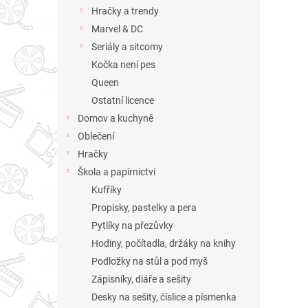
n
Hračky a trendy
e
Marvel & DC
l
Seriály a sitcomy
Kočka není pes
Queen
Ostatní licence
Domov a kuchyně
Oblečení
Hračky
Škola a papírnictví
Kufříky
Propisky, pastelky a pera
Pytlíky na přezůvky
Hodiny, počítadla, držáky na knihy
Podložky na stůl a pod myš
Zápisníky, diáře a sešity
Desky na sešity, číslice a písmenka