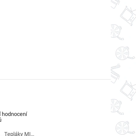
í hodnocení
ů
Tepláky MINECRAFT chlapecké