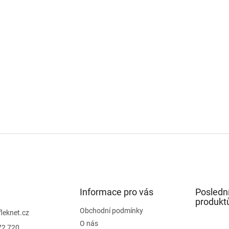
Informace pro vás
Posledn
produkt
Obchodní podmínky
fleknet.cz
O nás
72 720