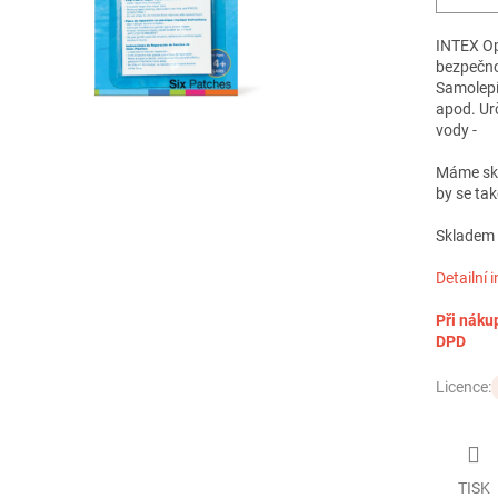
INTEX Op
bezpečno
Samolepíc
apod. Ur
vody -
Máme skla
by se tak
Skladem -
Detailní 
Při náku
DPD
Licence:
TISK