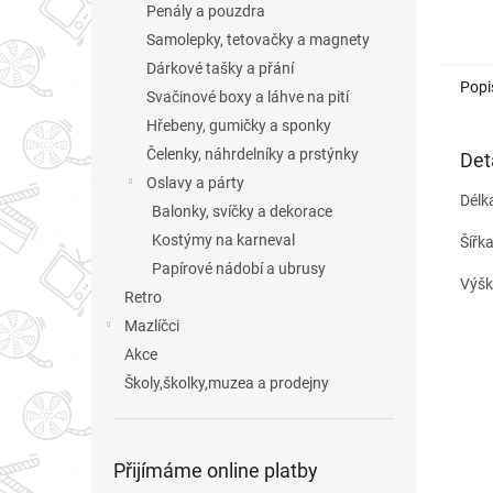
Penály a pouzdra
Samolepky, tetovačky a magnety
Dárkové tašky a přání
Popi
Svačinové boxy a láhve na pití
Hřebeny, gumičky a sponky
Čelenky, náhrdelníky a prstýnky
Det
Oslavy a párty
Délk
Balonky, svíčky a dekorace
Kostýmy na karneval
Šířk
Papírové nádobí a ubrusy
Výšk
Retro
Mazlíčci
Akce
Školy,školky,muzea a prodejny
Přijímáme online platby