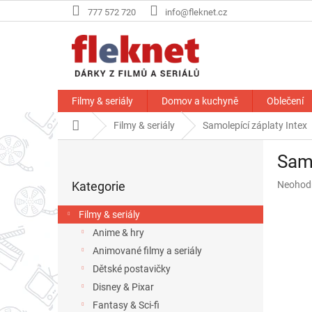
Přejít
777 572 720
info@fleknet.cz
na
obsah
Filmy & seriály
Domov a kuchyně
Oblečení
Domů
Filmy & seriály
Samolepící záplaty Intex
P
Samo
o
Přeskočit
s
Průměr
Kategorie
Neohod
kategorie
t
hodnoce
r
produkt
Filmy & seriály
a
je
Anime & hry
n
0,0
z
Animované filmy a seriály
n
5
í
Dětské postavičky
hvězdič
p
Disney & Pixar
a
Fantasy & Sci-fi