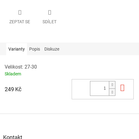
ZEPTAT SE
SDÍLET
Varianty
Popis
Diskuze
Velikost: 27-30
Skladem
Do 
249 Kč
Z
á
p
a
Kontakt