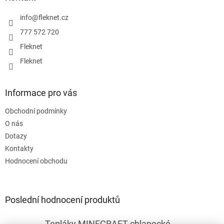
t
í
info
@
fleknet.cz
777 572 720
Fleknet
Fleknet
Informace pro vás
Obchodní podmínky
O nás
Dotazy
Kontakty
Hodnocení obchodu
Poslední hodnocení produktů
Tepláky MINECRAFT chlapecké