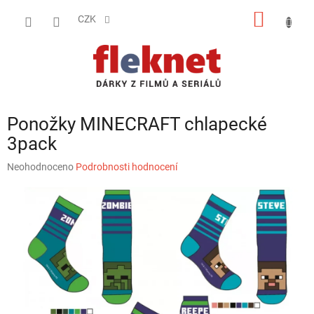
Přejít
NÁKUP
na
CZK
obsah
KOŠÍK
Ponožky MINECRAFT chlapecké
3pack
Průměrné
Neohodnoceno
Podrobnosti hodnocení
hodnocení
produktu
je
0,0
z
5
hvězdiček.