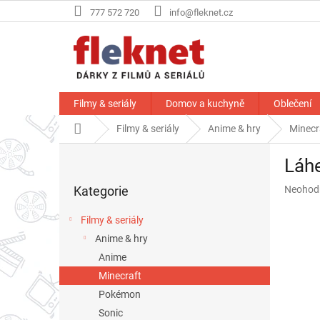
Přejít
777 572 720
info@fleknet.cz
na
obsah
Filmy & seriály
Domov a kuchyně
Oblečení
Domů
Filmy & seriály
Anime & hry
Minecr
P
Láhe
o
Přeskočit
s
Průměr
Kategorie
Neohod
kategorie
t
hodnoce
r
produkt
Filmy & seriály
a
je
Anime & hry
n
0,0
z
Anime
n
5
í
Minecraft
hvězdič
p
Pokémon
a
Sonic