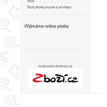
Akce
Školy,školky,muzea a prodejny
Přijímáme online platby
Hodnocení obchodu na
Z
á
p