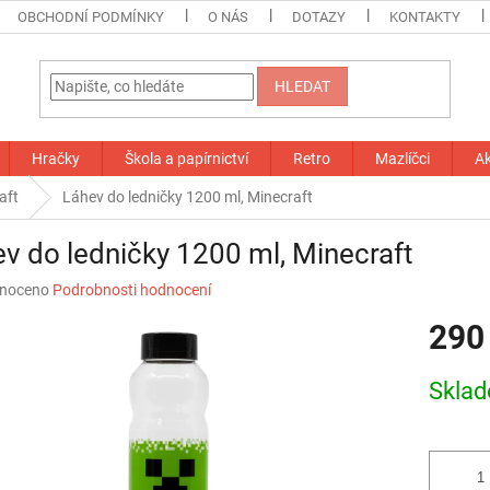
OBCHODNÍ PODMÍNKY
O NÁS
DOTAZY
KONTAKTY
HLEDAT
Hračky
Škola a papírnictví
Retro
Mazlíčci
A
aft
Láhev do ledničky 1200 ml, Minecraft
v do ledničky 1200 ml, Minecraft
né
noceno
Podrobnosti hodnocení
ní
290
u
Měrná
Skla
cena:
ek.