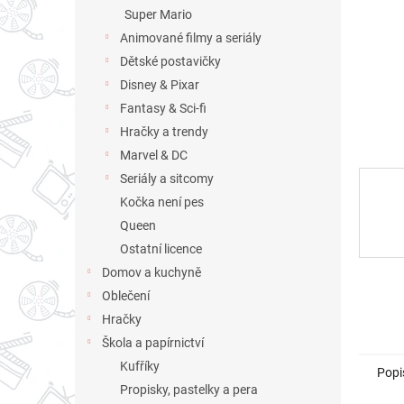
n
Super Mario
e
Animované filmy a seriály
l
Dětské postavičky
Disney & Pixar
Fantasy & Sci-fi
Hračky a trendy
Marvel & DC
Seriály a sitcomy
Kočka není pes
Queen
Ostatní licence
Domov a kuchyně
Oblečení
Hračky
Škola a papírnictví
Kufříky
Popi
Propisky, pastelky a pera