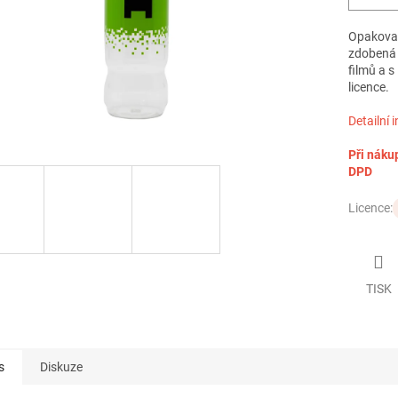
Opakovan
zdobená 
filmů a s 
licence.
Detailní 
Při náku
DPD
Licence:
TISK
s
Diskuze