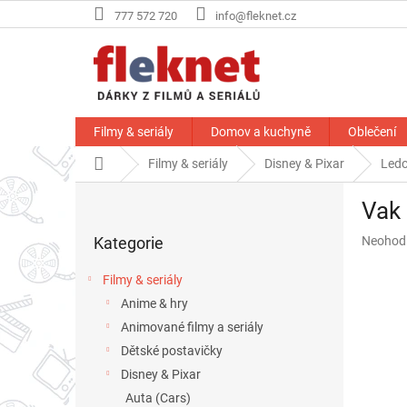
Přejít
777 572 720
info@fleknet.cz
na
obsah
Filmy & seriály
Domov a kuchyně
Oblečení
Domů
Filmy & seriály
Disney & Pixar
Ledo
P
Vak 
o
Přeskočit
s
Průměr
Kategorie
Neohod
kategorie
t
hodnoce
r
produkt
Filmy & seriály
a
je
Anime & hry
n
0,0
z
Animované filmy a seriály
n
5
í
Dětské postavičky
hvězdič
p
Disney & Pixar
a
Auta (Cars)