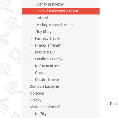
n
Disney princezny
e
Ledové království (Frozen)
l
Lví král
Mickey Mouse & Minnie
Toy Story
Fantasy & Sci-fi
Hračky a trendy
Marvel & DC
Seriály a sitcomy
Kočka není pes
Queen
Ostatní licence
Domov a kuchyně
Oblečení
Hračky
Popi
Škola a papírnictví
Kufříky