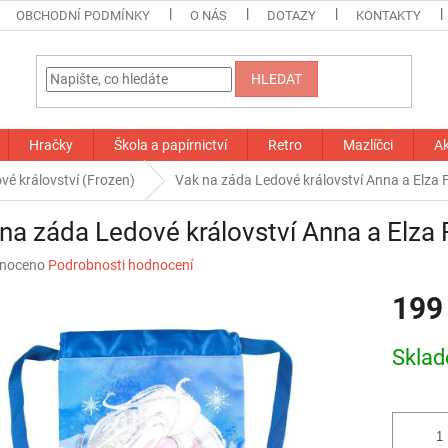
OBCHODNÍ PODMÍNKY
O NÁS
DOTAZY
KONTAKTY
HLEDAT
Hračky
Škola a papírnictví
Retro
Mazlíčci
A
vé království (Frozen)
Vak na záda Ledové království Anna a Elza 
na záda Ledové království Anna a Elza
né
noceno
Podrobnosti hodnocení
ní
199
u
Měrná
Skla
cena:
ek.