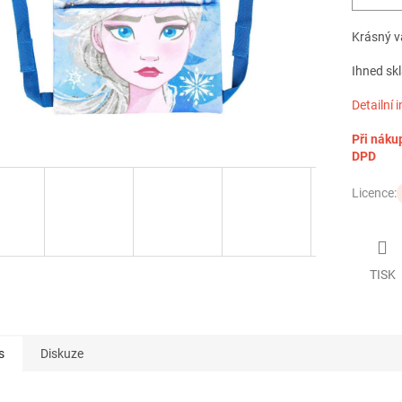
Krásný v
Ihned sk
Detailní 
Při náku
DPD
Licence:
TISK
s
Diskuze