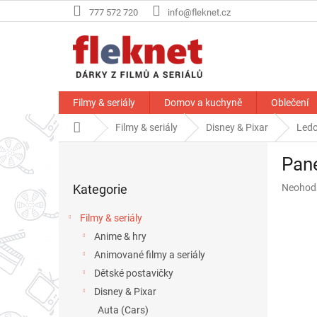
Přejít
777 572 720
info@fleknet.cz
na
obsah
Filmy & seriály
Domov a kuchyně
Oblečení
Domů
Filmy & seriály
Disney & Pixar
Ledo
P
Pane
o
Přeskočit
s
Průměr
Kategorie
Neohod
kategorie
t
hodnoce
r
produkt
Filmy & seriály
a
je
Anime & hry
n
0,0
z
Animované filmy a seriály
n
5
í
Dětské postavičky
hvězdič
p
Disney & Pixar
a
Auta (Cars)