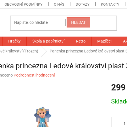
OBCHODNÍ PODMÍNKY
O NÁS
DOTAZY
KONTAKTY
HLEDAT
Hračky
Škola a papírnictví
Retro
Mazlíčci
A
vé království (Frozen)
Panenka princezna Ledové království plast
nka princezna Ledové království plast
né
noceno
Podrobnosti hodnocení
ní
299
u
Měrná
Skla
cena:
ek.