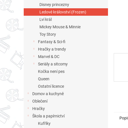
n
Disney princezny
e
Ledové království (Frozen)
l
Lví král
Mickey Mouse & Minnie
Toy Story
Fantasy & Sci-fi
Hračky a trendy
Marvel & DC
Seriály a sitcomy
Kočka není pes
Queen
Ostatní licence
Domov a kuchyně
Oblečení
Hračky
Škola a papírnictví
Popi
Kufříky