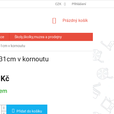
HODNOCENÍ OBCHODU
CZK
Přihlášení
NÁKUPNÍ
Prázdný košík
KOŠÍK
kce
Školy,školky,muzea a prodejny
 31cm v kornoutu
 31cm v kornoutu
 Kč
dem
Přidat do košíku