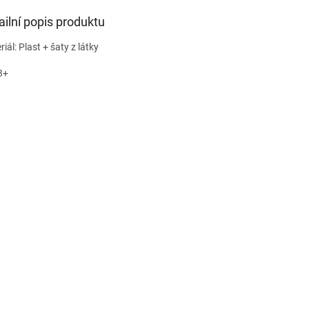
ailní popis produktu
iál: Plast + šaty z látky
3+