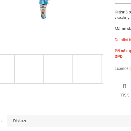
Krásná p
všechny 
Máme skl
Detailní 
Při náku
DPD
Licence:
TISK
s
Diskuze