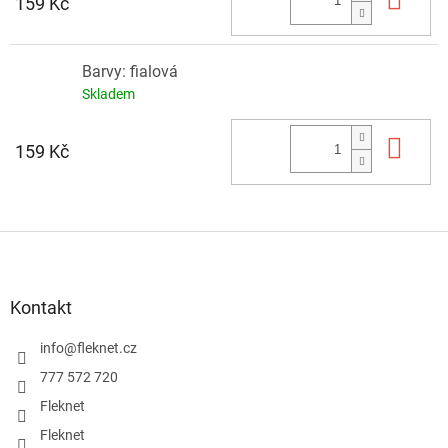
159 Kč
Barvy: fialová
Skladem
Do 
159 Kč
Z
á
p
a
Kontakt
t
í
info
@
fleknet.cz
777 572 720
Fleknet
Fleknet