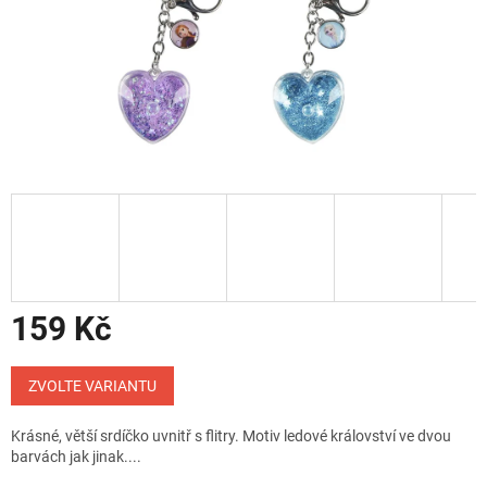
159 Kč
Měrná
cena:
ZVOLTE VARIANTU
Krásné, větší srdíčko uvnitř s flitry. Motiv ledové království ve dvou
barvách jak jinak....