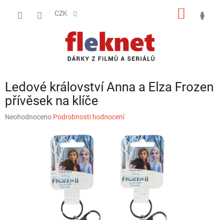
Přejít
NÁKUP
na
CZK
obsah
KOŠÍK
Ledové království Anna a Elza Frozen
přívěsek na klíče
Průměrné
Neohodnoceno
Podrobnosti hodnocení
hodnocení
produktu
je
0,0
z
5
hvězdiček.