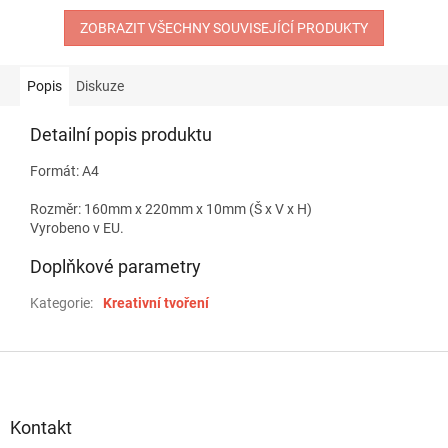
ZOBRAZIT VŠECHNY SOUVISEJÍCÍ PRODUKTY
Popis
Diskuze
Detailní popis produktu
Formát: A4
Rozměr: 160mm x 220mm x 10mm (Š x V x H)
Vyrobeno v EU.
Doplňkové parametry
Kategorie
:
Kreativní tvoření
Z
á
p
a
Kontakt