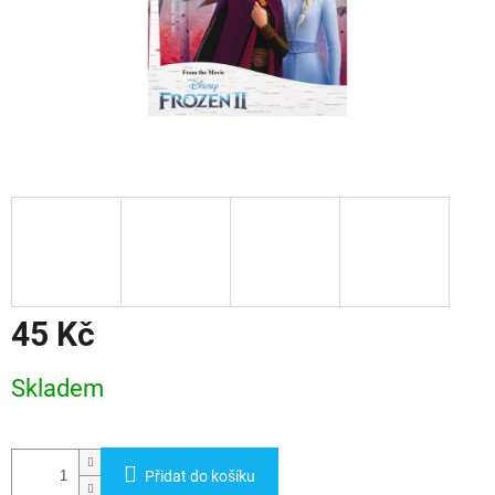
45 Kč
Měrná
Skladem
cena:
Přidat do košíku