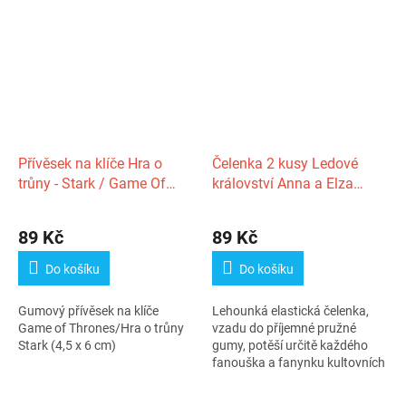
Přívěsek na klíče Hra o
Čelenka 2 kusy Ledové
trůny - Stark / Game Of
království Anna a Elza
Thrones
Frozen
Průměrné
Průměrné
hodnocení
hodnocení
89 Kč
89 Kč
produktu
produktu
je
je
Do košíku
Do košíku
5,0
4,0
z
z
Gumový přívěsek na klíče
Lehounká elastická čelenka,
5
5
Game of Thrones/Hra o trůny
vzadu do příjemné pružné
hvězdiček.
hvězdiček.
Stark (4,5 x 6 cm)
gumy, potěší určitě každého
fanouška a fanynku kultovních
filmů...