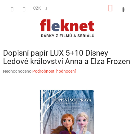
Přejít
NÁKUP
na
CZK
obsah
KOŠÍK
Dopisní papír LUX 5+10 Disney
Ledové království Anna a Elza Frozen
Průměrné
Neohodnoceno
Podrobnosti hodnocení
hodnocení
produktu
je
0,0
z
5
hvězdiček.