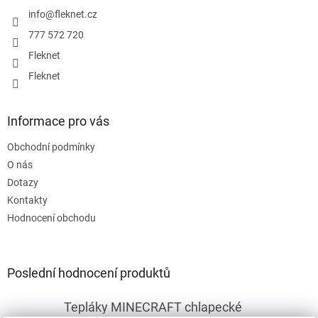
t
í
info
@
fleknet.cz
777 572 720
Fleknet
Fleknet
Informace pro vás
Obchodní podmínky
O nás
Dotazy
Kontakty
Hodnocení obchodu
Poslední hodnocení produktů
Tepláky MINECRAFT chlapecké