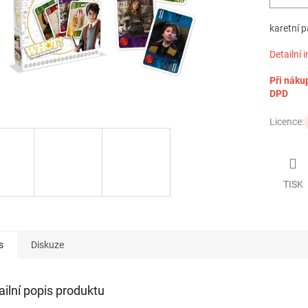
karetní p
Detailní 
Při náku
DPD
Licence:
TISK
s
Diskuze
ailní popis produktu