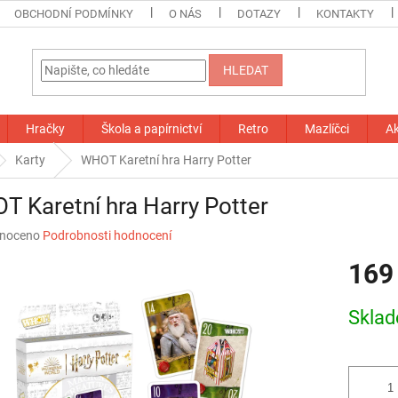
OBCHODNÍ PODMÍNKY
O NÁS
DOTAZY
KONTAKTY
HLEDAT
Hračky
Škola a papírnictví
Retro
Mazlíčci
A
Karty
WHOT Karetní hra Harry Potter
 Karetní hra Harry Potter
né
noceno
Podrobnosti hodnocení
ní
169
u
Měrná
Skla
cena:
ek.