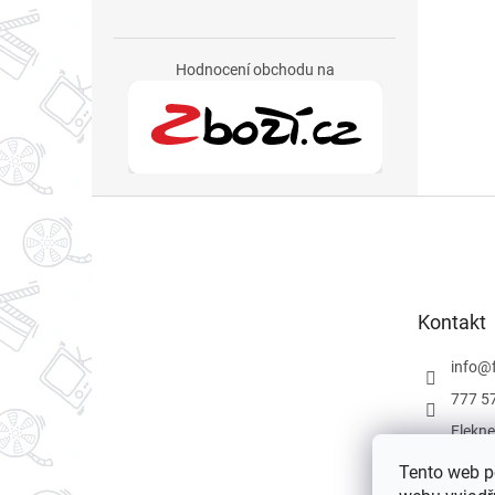
Hodnocení obchodu na
Z
á
p
a
t
Kontakt
í
info
@
777 5
Flekne
Flekne
Tento web p