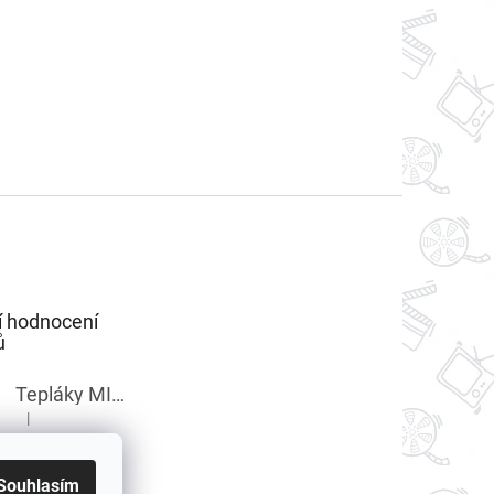
í hodnocení
ů
Tepláky MINECRAFT chlapecké
|
Hodnocení produktu je 5 z 5 hvězdiček.
Souhlasím