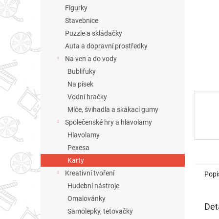
n
Figurky
e
Stavebnice
l
Puzzle a skládačky
Auta a dopravní prostředky
Na ven a do vody
Bublifuky
Na písek
Vodní hračky
Míče, švihadla a skákací gumy
Společenské hry a hlavolamy
Hlavolamy
Pexesa
Karty
Kreativní tvoření
Popi
Hudební nástroje
Omalovánky
Det
Samolepky, tetovačky