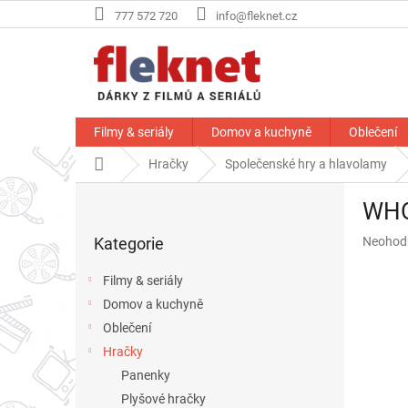
Přejít
777 572 720
info@fleknet.cz
na
obsah
Filmy & seriály
Domov a kuchyně
Oblečení
Domů
Hračky
Společenské hry a hlavolamy
P
WHOT
o
Přeskočit
s
Průměr
Kategorie
Neohod
kategorie
t
hodnoce
r
produkt
Filmy & seriály
a
je
Domov a kuchyně
n
0,0
z
Oblečení
n
5
í
Hračky
hvězdič
p
Panenky
a
Plyšové hračky