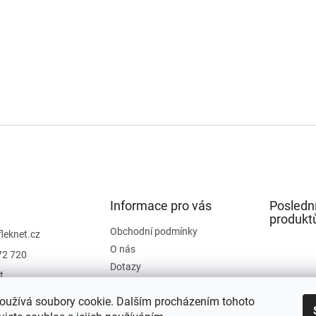
Informace pro vás
Posledn
produkt
Obchodní podmínky
fleknet.cz
O nás
72 720
Dotazy
t
Kontakty
t
oužívá soubory cookie. Dalším procházením tohoto
Hodnocení obchodu