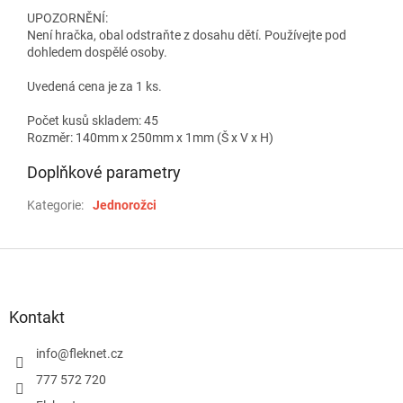
UPOZORNĚNÍ:
Není hračka, obal odstraňte z dosahu dětí. Používejte pod
dohledem dospělé osoby.
Uvedená cena je za 1 ks.
Počet kusů skladem: 45
Rozměr: 140mm x 250mm x 1mm (Š x V x H)
Doplňkové parametry
Kategorie
:
Jednorožci
Z
á
p
a
Kontakt
t
í
info
@
fleknet.cz
777 572 720