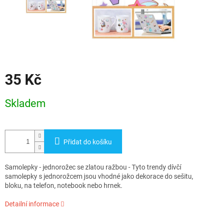
35 Kč
Měrná
Skladem
cena:
Přidat do košíku
Samolepky - jednorožec se zlatou ražbou - Tyto trendy dívčí
samolepky s jednorožcem jsou vhodné jako dekorace do sešitu,
bloku, na telefon, notebook nebo hrnek.
Detailní informace