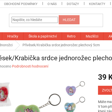
OBCHODNÍ PODMÍNKY
O NÁS
DOTAZY
KONTAKTY
HLEDAT
Hračky
Škola a papírnictví
Retro
Mazlíčci
A
dnorožci
Přívěsek/Krabička srdce jednorožec plechový 5cm
ěsek/Krabička srdce jednorožec plech
né
noceno
Podrobnosti hodnocení
ní
39 
u
Měrná
cena:
ZVOLT
ek.
Máte mal
V tom pří
který zár