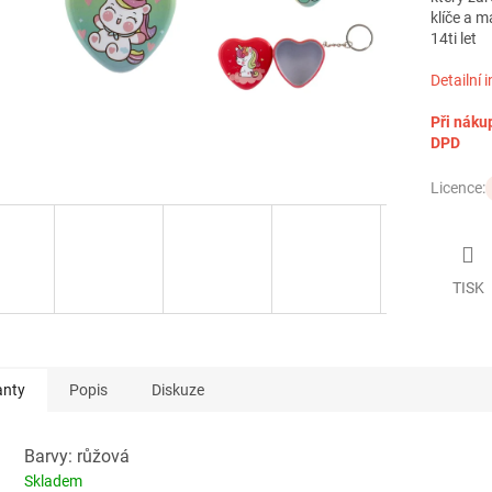
klíče a 
14ti let
Detailní 
Při náku
DPD
Licence:
TISK
anty
Popis
Diskuze
Barvy: růžová
Skladem