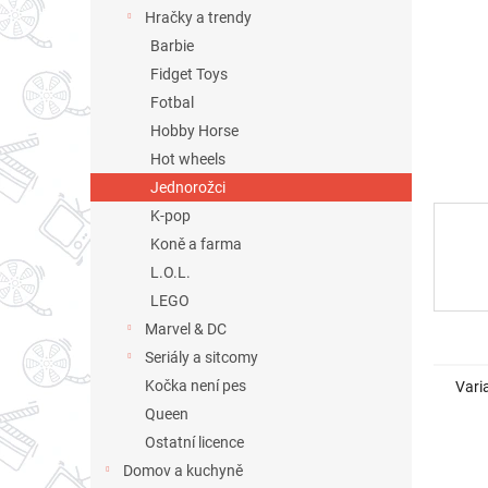
n
Hračky a trendy
e
Barbie
l
Fidget Toys
Fotbal
Hobby Horse
Hot wheels
Jednorožci
K-pop
Koně a farma
L.O.L.
LEGO
Marvel & DC
Seriály a sitcomy
Kočka není pes
Vari
Queen
Ostatní licence
Domov a kuchyně