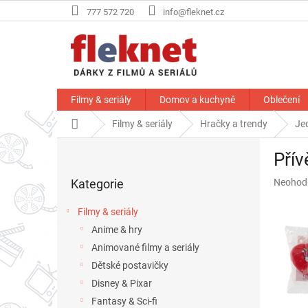
Přejít
777 572 720
info@fleknet.cz
na
obsah
Filmy & seriály
Domov a kuchyně
Oblečení
Domů
Filmy & seriály
Hračky a trendy
Je
P
Přív
o
Přeskočit
s
Průměr
Kategorie
Neohod
kategorie
t
hodnoce
r
produkt
Filmy & seriály
a
je
Anime & hry
n
0,0
z
Animované filmy a seriály
n
5
í
Dětské postavičky
hvězdič
p
Disney & Pixar
a
Fantasy & Sci-fi