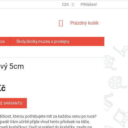
HODNOCENÍ OBCHODU
CZK
Přihlášení
NÁKUPNÍ
Prázdný košík
KOŠÍK
kce
Školy,školky,muzea a prodejny
ový 5cm
Kč
E VARIANTU
ičkost, kterou potřebujete mít za každou cenu po ruce?
padě Vám učritě přijde vhod tento přívěsek na klíče,
oveň krabičkou! Zavři si poklad do krabičky, zavěs na