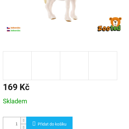
169 Kč
Měrná
Skladem
cena:
Přidat do košíku