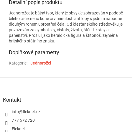
Detailní popis produktu
Jednorožec je bájný tvor, který je obvykle zobrazován v podobě
bílého či černého koně či v minulosti antilopy s jedním nápadně
dlouhým rohem uprostřed čela. Od křesťanského středověku je
považován za symbol síly, čistoty, života, štěstí, krásy a
panenství. Proslul jako heraldická figura a štítonoš, zejména
britského státního znaku.
Doplňkové parametry
Kategorie
:
Jednorožci
Z
á
p
a
Kontakt
t
í
info
@
fleknet.cz
777 572 720
Fleknet