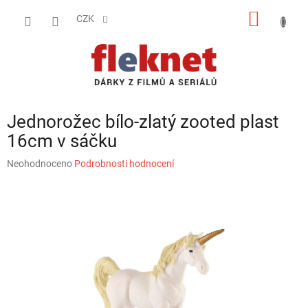
Přejít
NÁKUP
na
CZK
obsah
KOŠÍK
Jednorožec bílo-zlatý zooted plast
16cm v sáčku
Průměrné
Neohodnoceno
Podrobnosti hodnocení
hodnocení
produktu
je
0,0
z
5
hvězdiček.