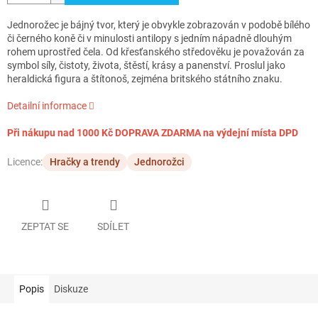
Jednorožec je bájný tvor, který je obvykle zobrazován v podobě bílého
či černého koně či v minulosti antilopy s jedním nápadně dlouhým
rohem uprostřed čela. Od křesťanského středověku je považován za
symbol síly, čistoty, života, štěstí, krásy a panenství. Proslul jako
heraldická figura a štítonoš, zejména britského státního znaku.
Detailní informace
Při nákupu nad 1000 Kč DOPRAVA ZDARMA na výdejní místa DPD
Licence:
Hračky a trendy
Jednorožci
ZEPTAT SE
SDÍLET
Popis
Diskuze