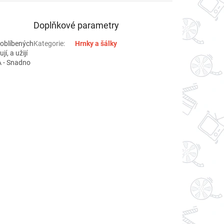
Doplňkové parametry
 oblíbených
Kategorie
:
Hrnky a šálky
í, a užijí
A - Snadno