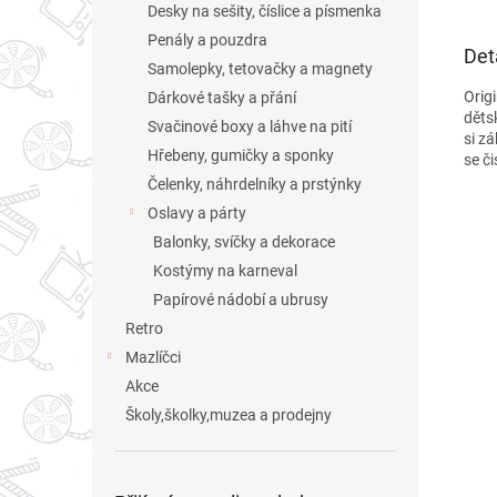
Desky na sešity, číslice a písmenka
Penály a pouzdra
Det
Samolepky, tetovačky a magnety
Orig
Dárkové tašky a přání
dětsk
Svačinové boxy a láhve na pití
si z
Hřebeny, gumičky a sponky
se či
Čelenky, náhrdelníky a prstýnky
Oslavy a párty
Balonky, svíčky a dekorace
Kostýmy na karneval
Papírové nádobí a ubrusy
Retro
Mazlíčci
Akce
Školy,školky,muzea a prodejny