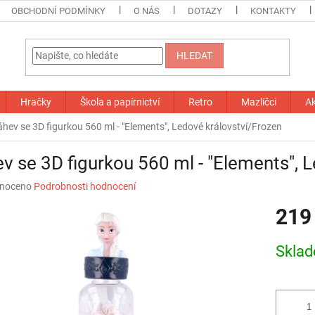
OBCHODNÍ PODMÍNKY
O NÁS
DOTAZY
KONTAKTY
HLEDAT
Hračky
Škola a papírnictví
Retro
Mazlíčci
A
áhev se 3D figurkou 560 ml - "Elements", Ledové království/Frozen
v se 3D figurkou 560 ml - "Elements", 
né
noceno
Podrobnosti hodnocení
ní
219
u
Měrná
Skla
cena:
ek.