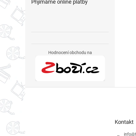
Přijímáme online platby
Hodnocení obchodu na
Z
á
p
a
t
Kontakt
í
info
@