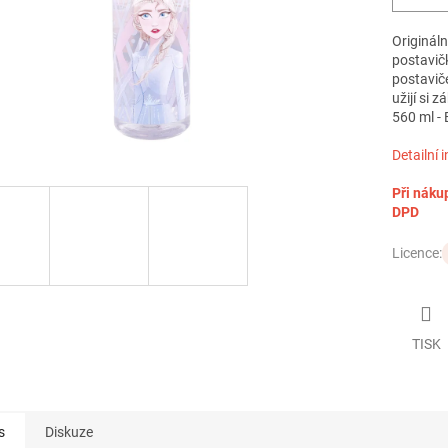
Originál
postavič
postaviče
užijí si 
560 ml - 
Detailní 
Při náku
DPD
Licence:
TISK
s
Diskuze