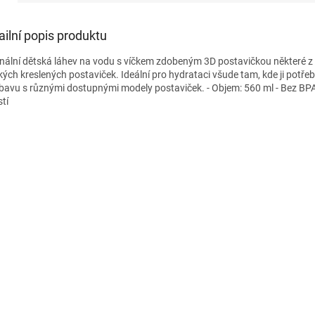
ailní popis produktu
inální dětská láhev na vodu s víčkem zdobeným 3D postavičkou některé z
ých kreslených postaviček. Ideální pro hydrataci všude tam, kde ji potřebuj
ábavu s různými dostupnými modely postaviček. - Objem: 560 ml - Bez BP
stí