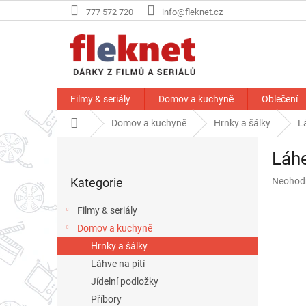
Přejít
777 572 720
info@fleknet.cz
na
obsah
Filmy & seriály
Domov a kuchyně
Oblečení
Domů
Domov a kuchyně
Hrnky a šálky
L
P
Láhe
o
Přeskočit
s
Průměr
Kategorie
Neohod
kategorie
t
hodnoce
r
produkt
Filmy & seriály
a
je
Domov a kuchyně
n
0,0
z
Hrnky a šálky
n
5
í
Láhve na pití
hvězdič
p
Jídelní podložky
a
Příbory