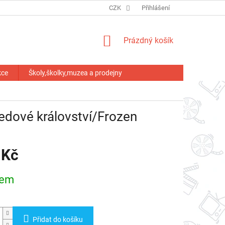
HODNOCENÍ OBCHODU
CZK
Přihlášení
NÁKUPNÍ
Prázdný košík
KOŠÍK
kce
Školy,školky,muzea a prodejny
Ledové království/Frozen
 Kč
dem
Přidat do košíku