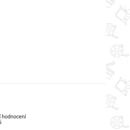
í hodnocení
ů