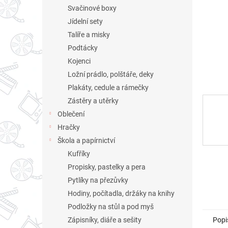
n
Svačinové boxy
e
Jídelní sety
l
Talíře a misky
Podtácky
Kojenci
Ložní prádlo, polštáře, deky
Plakáty, cedule a rámečky
Zástěry a utěrky
Oblečení
Hračky
Škola a papírnictví
Kufříky
Propisky, pastelky a pera
Pytlíky na přezůvky
Hodiny, počítadla, držáky na knihy
Podložky na stůl a pod myš
Popi
Zápisníky, diáře a sešity