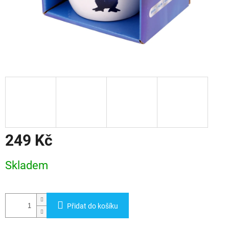
249 Kč
Měrná
Skladem
cena:
Přidat do košíku