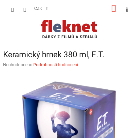
Přejít
NÁKUP
na
CZK
obsah
KOŠÍK
Keramický hrnek 380 ml, E.T.
Průměrné
Neohodnoceno
Podrobnosti hodnocení
hodnocení
produktu
je
0,0
z
5
hvězdiček.