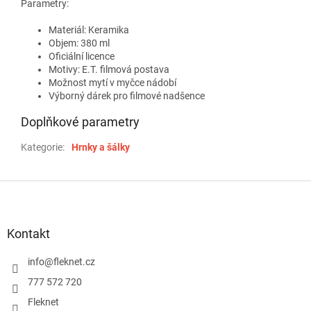
Parametry:
Materiál: Keramika
Objem: 380 ml
Oficiální licence
Motivy: E.T. filmová postava
Možnost mytí v myčce nádobí
Výborný dárek pro filmové nadšence
Doplňkové parametry
Kategorie
:
Hrnky a šálky
Z
á
p
a
Kontakt
t
í
info
@
fleknet.cz
777 572 720
Fleknet