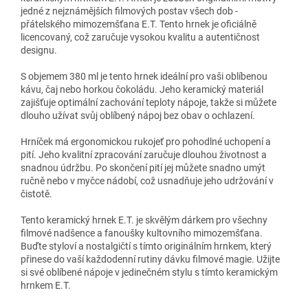
jedné z nejznámějších filmových postav všech dob -
přátelského mimozemšťana E.T. Tento hrnek je oficiálně
licencovaný, což zaručuje vysokou kvalitu a autentičnost
designu.
S objemem 380 ml je tento hrnek ideální pro vaši oblíbenou
kávu, čaj nebo horkou čokoládu. Jeho keramický materiál
zajišťuje optimální zachování teploty nápoje, takže si můžete
dlouho užívat svůj oblíbený nápoj bez obav o ochlazení.
Hrníček má ergonomickou rukojeť pro pohodlné uchopení a
pití. Jeho kvalitní zpracování zaručuje dlouhou životnost a
snadnou údržbu. Po skončení pití jej můžete snadno umýt
ručně nebo v myčce nádobí, což usnadňuje jeho udržování v
čistotě.
Tento keramický hrnek E.T. je skvělým dárkem pro všechny
filmové nadšence a fanoušky kultovního mimozemšťana.
Buďte styloví a nostalgičtí s tímto originálním hrnkem, který
přinese do vaší každodenní rutiny dávku filmové magie. Užijte
si své oblíbené nápoje v jedinečném stylu s tímto keramickým
hrnkem E.T.