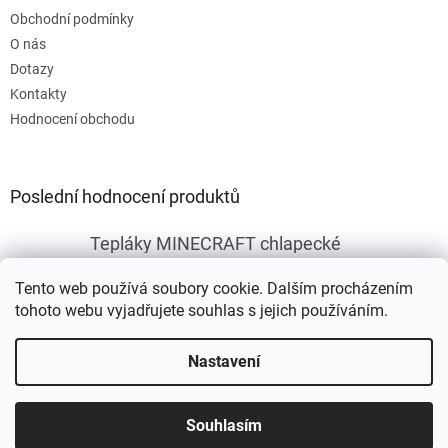
Obchodní podmínky
O nás
Dotazy
Kontakty
Hodnocení obchodu
Poslední hodnocení produktů
Tepláky MINECRAFT chlapecké
|
Hodnocení produktu je 5 z 5 hvězdiček.
Tento web používá soubory cookie. Dalším procházením
tohoto webu vyjadřujete souhlas s jejich používáním.
Vytvořil Shoptet
Nastavení
Copyright 2026
Fleknet
. Všechna práva vyhrazena.
Upravit
Souhlasím
nastavení cookies