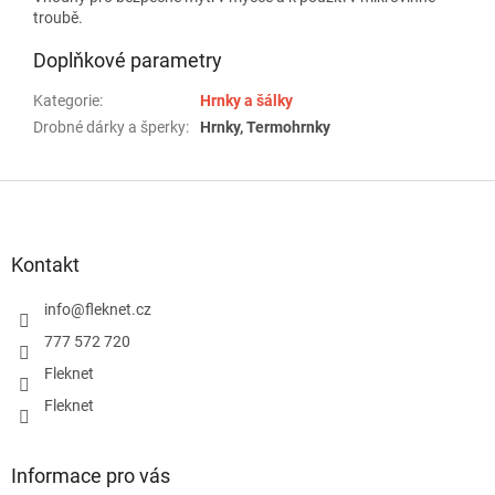
troubě.
Doplňkové parametry
Kategorie
:
Hrnky a šálky
Drobné dárky a šperky
:
Hrnky, Termohrnky
Z
á
p
a
Kontakt
t
í
info
@
fleknet.cz
777 572 720
Fleknet
Fleknet
Informace pro vás