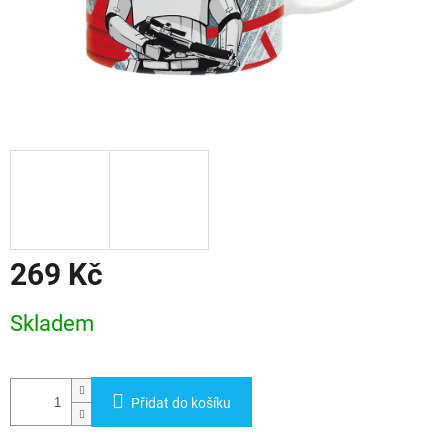
269 Kč
Měrná
Skladem
cena:
Přidat do košíku