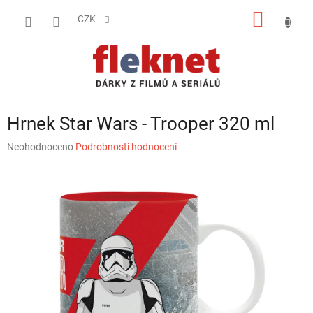
Přejít
NÁKUP
na
CZK
obsah
KOŠÍK
Hrnek Star Wars - Trooper 320 ml
Průměrné
Neohodnoceno
Podrobnosti hodnocení
hodnocení
produktu
je
0,0
z
5
hvězdiček.