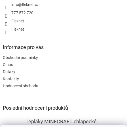
í
info
@
fleknet.cz
777 572 720
Fleknet
Fleknet
Informace pro vás
Obchodní podmínky
O nás
Dotazy
Kontakty
Hodnocení obchodu
Poslední hodnocení produktů
Tepláky MINECRAFT chlapecké