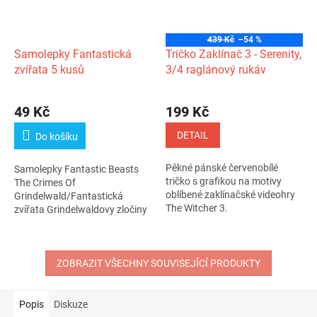
439 Kč
–54 %
Samolepky Fantastická
Tričko Zaklínač 3 - Serenity,
zvířata 5 kusů
3/4 raglánový rukáv
49 Kč
199 Kč
DETAIL
Do košíku
Pěkné pánské červenobílé
Samolepky Fantastic Beasts
tričko s grafikou na motivy
The Crimes Of
oblíbené zaklínačské videohry
Grindelwald/Fantastická
The Witcher 3.
zvířata Grindelwaldovy zločiny
Arch 5 kusů (10 x...
ZOBRAZIT VŠECHNY SOUVISEJÍCÍ PRODUKTY
Popis
Diskuze