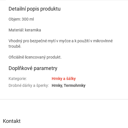
Detailní popis produktu
Objem: 300 ml
Materiál: keramika
Vhodný pro bezpečné mytí v myčce a k použití v mikrovlnné
troubě.
Oficiálně licencovaný produkt.
Doplňkové parametry
Kategorie
:
Hrnky a šálky
Drobné dárky a šperky
:
Hrnky, Termohrnky
Z
á
p
a
Kontakt
t