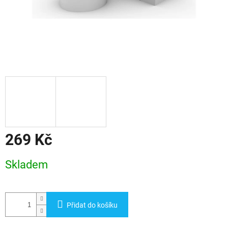
269 Kč
Měrná
Skladem
cena:
Přidat do košíku