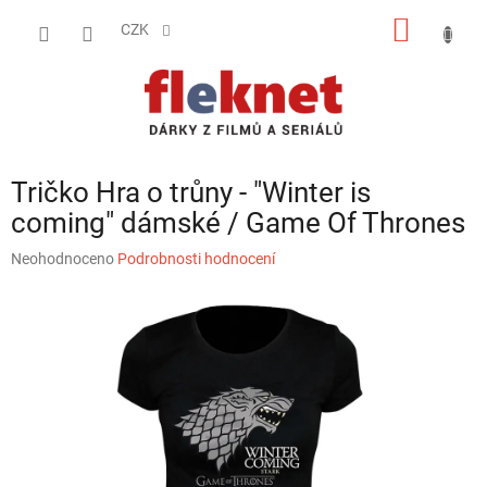
Přejít
NÁKUP
na
CZK
obsah
KOŠÍK
Tričko Hra o trůny - "Winter is
coming" dámské / Game Of Thrones
Průměrné
Neohodnoceno
Podrobnosti hodnocení
hodnocení
produktu
je
0,0
z
5
hvězdiček.