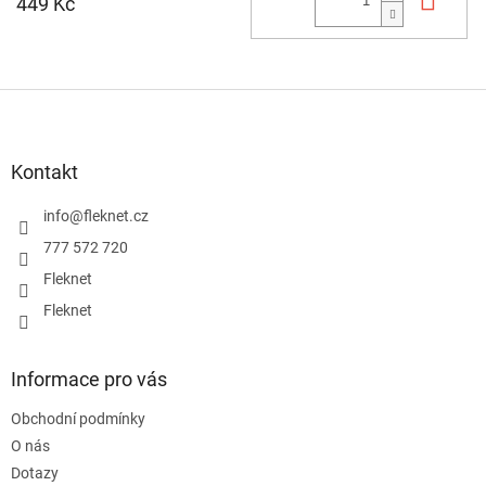
449 Kč
Z
á
p
a
Kontakt
t
í
info
@
fleknet.cz
777 572 720
Fleknet
Fleknet
Informace pro vás
Obchodní podmínky
O nás
Dotazy