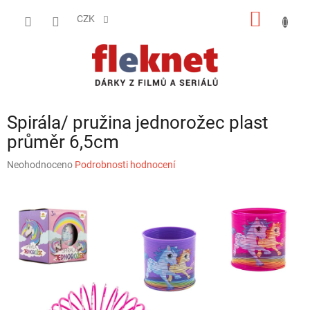
Přejít
NÁKUP
na
CZK
obsah
KOŠÍK
Spirála/ pružina jednorožec plast
průměr 6,5cm
Průměrné
Neohodnoceno
Podrobnosti hodnocení
hodnocení
produktu
je
0,0
z
5
hvězdiček.