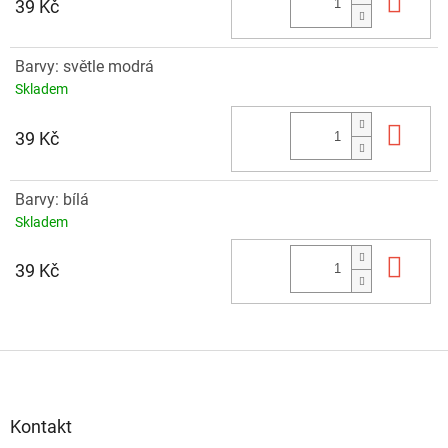
Do 
39 Kč
Barvy: světle modrá
Skladem
Do 
39 Kč
Barvy: bílá
Skladem
Do 
39 Kč
Z
á
p
a
Kontakt