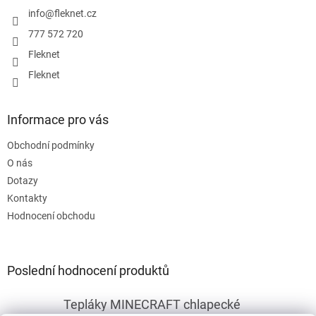
t
í
info
@
fleknet.cz
777 572 720
Fleknet
Fleknet
Informace pro vás
Obchodní podmínky
O nás
Dotazy
Kontakty
Hodnocení obchodu
Poslední hodnocení produktů
Tepláky MINECRAFT chlapecké