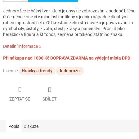
Jednorožec je bájný tvor, který je obvykle zobrazován v podobě bílého
či černého koně či v minulosti antilopy s jedním nápadně dlouhým
rohem uprostřed čela. Od křesťanského středověku je považován za
symbol síly, čistoty, života, štěstí, krásy a panenství. Proslul jako
heraldická figura a štítonoš, zejména britského státního znaku.
Detailní informace
Při nákupu nad 1000 Kč DOPRAVA ZDARMA na výdejní místa DPD
Licence:
Hračky a trendy
Jednorožci
ZEPTAT SE
SDÍLET
Popis
Diskuze