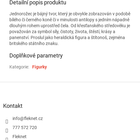
Detailní popis produktu
Jednorožec je bájný tvor, který je obvykle zobrazován v podobě
bílého či černého koně či v minulosti antilopy s jedním nápadně
dlouhým rohem uprostřed čela. Od křesťanského středověku je
považován za symbol síly, čistoty, života, štěstí, krásy a
panenství. Proslul jako heraldická figura a štítonoš, zejména
britského státního znaku.
Doplňkové parametry
Kategorie
:
Figurky
Z
á
p
a
Kontakt
t
í
info
@
fleknet.cz
777 572 720
Fleknet