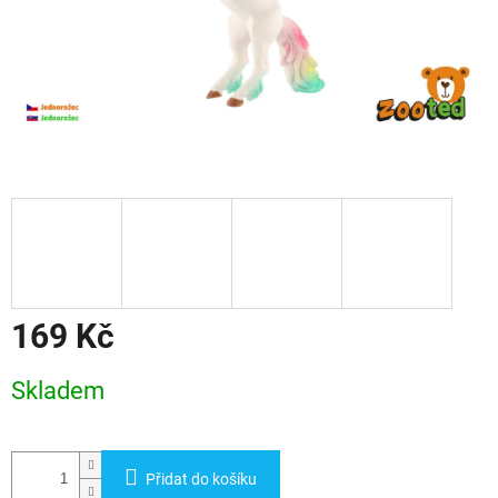
169 Kč
Měrná
Skladem
cena:
Přidat do košíku