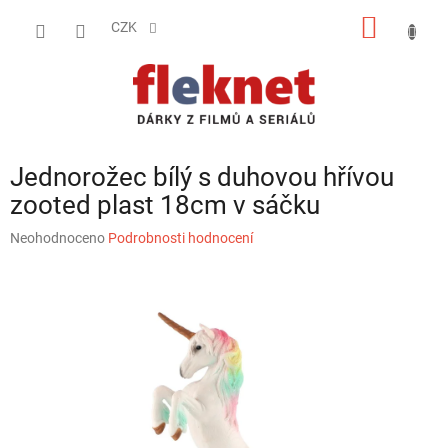
Přejít
NÁKUP
na
CZK
obsah
KOŠÍK
Jednorožec bílý s duhovou hřívou
zooted plast 18cm v sáčku
Průměrné
Neohodnoceno
Podrobnosti hodnocení
hodnocení
produktu
je
0,0
z
5
hvězdiček.