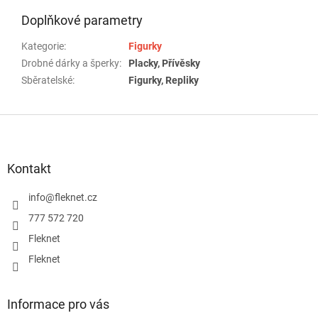
Doplňkové parametry
Kategorie
:
Figurky
Drobné dárky a šperky
:
Placky, Přívěsky
Sběratelské
:
Figurky, Repliky
Z
á
p
a
Kontakt
t
í
info
@
fleknet.cz
777 572 720
Fleknet
Fleknet
Informace pro vás