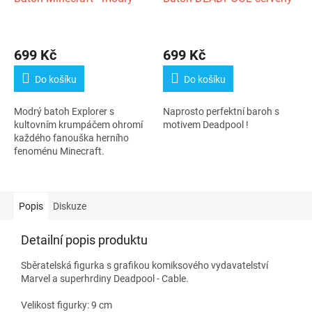
Průměrné
hodnocení
699 Kč
699 Kč
produktu
je
Do košíku
Do košíku
4,0
z
Modrý batoh Explorer s
Naprosto perfektní baroh s
5
kultovním krumpáčem ohromí
motivem Deadpool !
hvězdiček.
každého fanouška herního
fenoménu Minecraft.
Popis
Diskuze
Detailní popis produktu
Sběratelská figurka s grafikou komiksového vydavatelství
Marvel a superhrdiny Deadpool - Cable.
Velikost figurky: 9 cm