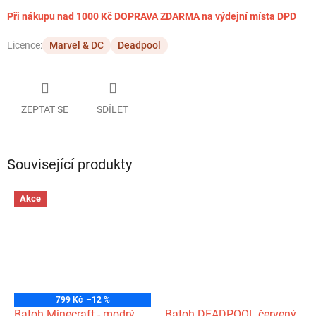
Při nákupu nad 1000 Kč DOPRAVA ZDARMA na výdejní místa DPD
Licence:
Marvel & DC
Deadpool
ZEPTAT SE
SDÍLET
Související produkty
Akce
799 Kč
–12 %
Batoh Minecraft - modrý
Batoh DEADPOOL červený