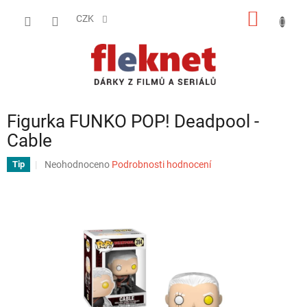
Přejít
NÁKUP
na
CZK
obsah
KOŠÍK
Figurka FUNKO POP! Deadpool -
Cable
Průměrné
Neohodnoceno
Podrobnosti hodnocení
Tip
hodnocení
produktu
je
0,0
z
5
hvězdiček.