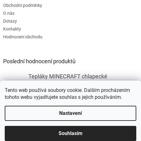
Obchodní podmínky
O nás
Dotazy
Kontakty
Hodnocení obchodu
Poslední hodnocení produktů
Tepláky MINECRAFT chlapecké
|
Hodnocení produktu je 5 z 5 hvězdiček.
Tento web používá soubory cookie. Dalším procházením
tohoto webu vyjadřujete souhlas s jejich používáním.
Vytvořil Shoptet
Nastavení
Copyright 2026
Fleknet
. Všechna práva vyhrazena.
Upravit
Souhlasím
nastavení cookies