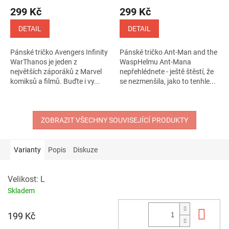
299 Kč
299 Kč
DETAIL
DETAIL
Pánské tričko Avengers Infinity
Pánské tričko Ant-Man and the
WarThanos je jeden z
WaspHelmu Ant-Mana
největších záporáků z Marvel
nepřehlédnete - ještě štěstí, že
komiksů a filmů. Buďte i vy...
se nezmenšila, jako to tenhle...
ZOBRAZIT VŠECHNY SOUVISEJÍCÍ PRODUKTY
Varianty
Popis
Diskuze
Velikost: L
Skladem
Do 
199 Kč