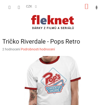
Přejít
NÁKUP
na
CZK
obsah
KOŠÍK
Tričko Riverdale - Pops Retro
Průměrné
2 hodnocení
Podrobnosti hodnocení
hodnocení
produktu
je
5,0
z
5
hvězdiček.