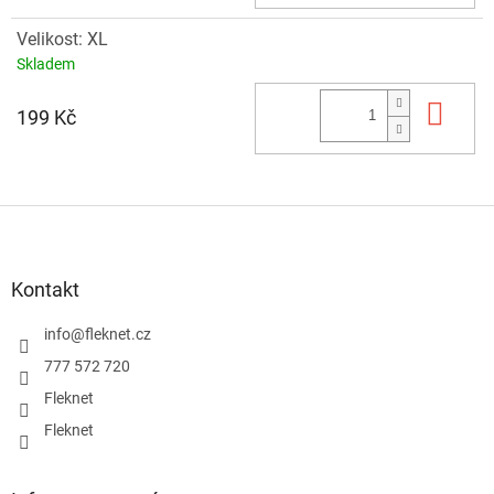
Velikost: XL
Skladem
Do 
199 Kč
Z
á
p
a
Kontakt
t
í
info
@
fleknet.cz
777 572 720
Fleknet
Fleknet