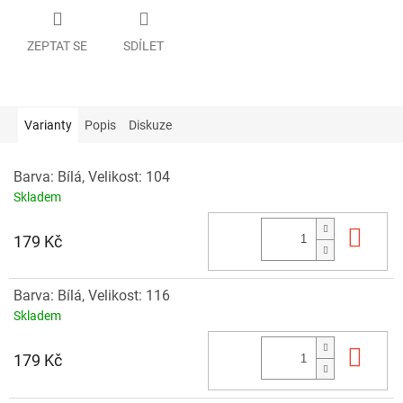
ZEPTAT SE
SDÍLET
Varianty
Popis
Diskuze
Barva: Bílá, Velikost: 104
Skladem
Do 
179 Kč
Barva: Bílá, Velikost: 116
Skladem
Do 
179 Kč