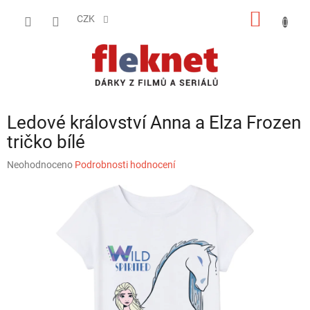
Přejít
NÁKUP
na
CZK
obsah
KOŠÍK
Ledové království Anna a Elza Frozen
tričko bílé
Průměrné
Neohodnoceno
Podrobnosti hodnocení
hodnocení
produktu
je
0,0
z
5
hvězdiček.