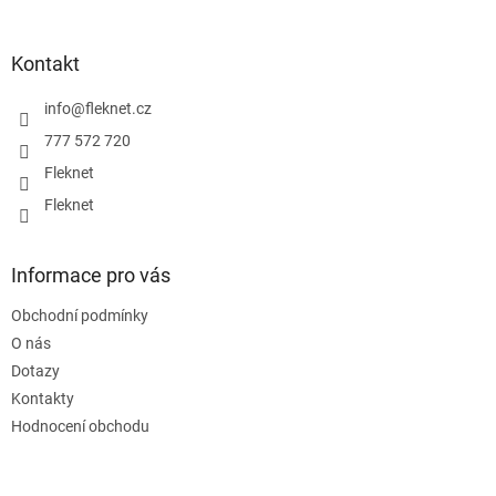
á
p
a
Kontakt
t
í
info
@
fleknet.cz
777 572 720
Fleknet
Fleknet
Informace pro vás
Obchodní podmínky
O nás
Dotazy
Kontakty
Hodnocení obchodu