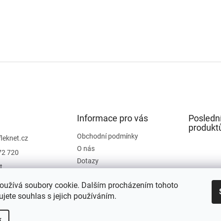
Informace pro vás
Posledn
produkt
Obchodní podmínky
fleknet.cz
O nás
72 720
Dotazy
t
Kontakty
t
oužívá soubory cookie. Dalším procházením tohoto
Hodnocení obchodu
jete souhlas s jejich používáním.