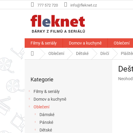
Přejít
777 572 720
info@fleknet.cz
na
obsah
Filmy & seriály
Domov a kuchyně
Oblečení
Domů
Oblečení
Dětské
Dívčí
Pláště
P
Dešt
o
Přeskočit
s
Průměr
Kategorie
Neohod
kategorie
t
hodnoce
r
produkt
Filmy & seriály
a
je
Domov a kuchyně
n
0,0
z
Oblečení
n
5
í
Dámské
hvězdič
p
Pánské
a
Dětské