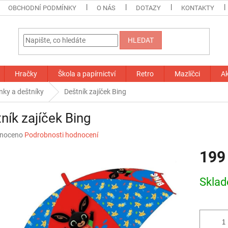
OBCHODNÍ PODMÍNKY
O NÁS
DOTAZY
KONTAKTY
HLEDAT
Hračky
Škola a papírnictví
Retro
Mazlíčci
A
nky a deštníky
Deštník zajíček Bing
ník zajíček Bing
né
noceno
Podrobnosti hodnocení
ní
199
u
Měrná
Skla
cena:
ek.