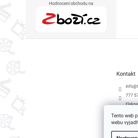
Hodnocení obchodu na
Z
á
p
a
t
Kontakt
í
info
@
777 5
Flekne
Flekne
Tento web p
webu vyjadřu