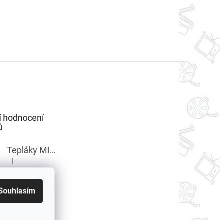
í hodnocení
ů
Tepláky MINECRAFT chlapecké
|
Hodnocení produktu je 5 z 5 hvězdiček.
Souhlasím