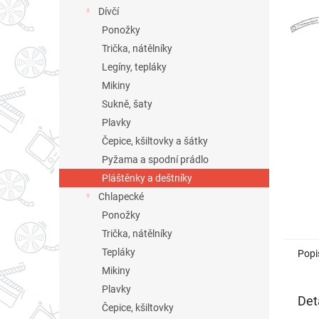
n
Dívčí
e
Ponožky
l
Trička, nátělníky
Legíny, tepláky
Mikiny
Sukně, šaty
Plavky
Čepice, kšiltovky a šátky
Pyžama a spodní prádlo
Pláštěnky a deštníky
Chlapecké
Ponožky
Trička, nátělníky
Tepláky
Popi
Mikiny
Plavky
Det
Čepice, kšiltovky