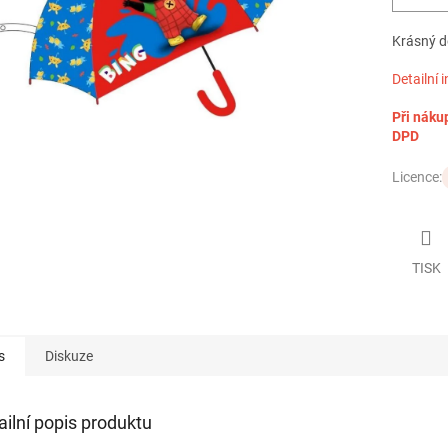
Krásný de
Detailní 
Při náku
DPD
Licence:
TISK
s
Diskuze
ailní popis produktu