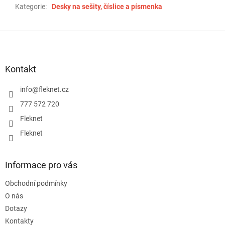
Kategorie
:
Desky na sešity, číslice a písmenka
Z
á
p
a
Kontakt
t
í
info
@
fleknet.cz
777 572 720
Fleknet
Fleknet
Informace pro vás
Obchodní podmínky
O nás
Dotazy
Kontakty