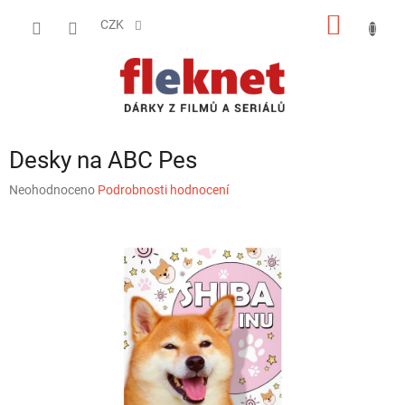
Přejít
NÁKUP
na
CZK
obsah
KOŠÍK
Desky na ABC Pes
Průměrné
Neohodnoceno
Podrobnosti hodnocení
hodnocení
produktu
je
0,0
z
5
hvězdiček.