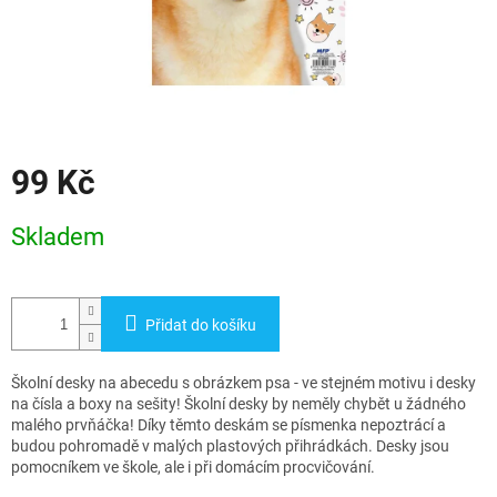
99 Kč
Měrná
Skladem
cena:
Přidat do košíku
Školní desky na abecedu s obrázkem psa - ve stejném motivu i desky
na čísla a boxy na sešity! Školní desky by neměly chybět u žádného
malého prvňáčka! Díky těmto deskám se písmenka nepoztrácí a
budou pohromadě v malých plastových přihrádkách. Desky jsou
pomocníkem ve škole, ale i při domácím procvičování.