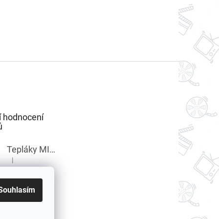
í hodnocení
ů
Tepláky MINECRAFT chlapecké
|
Hodnocení produktu je 5 z 5 hvězdiček.
Souhlasím