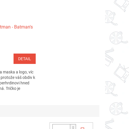
atman - Batman's
DETAIL
 maska a logo, víc
, protože váš obdiv k
perhrdinovi hned
á. Tričko je