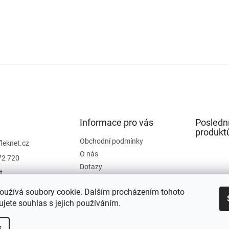
Informace pro vás
Posledn
produkt
Obchodní podmínky
fleknet.cz
O nás
72 720
Dotazy
t
Kontakty
t
oužívá soubory cookie. Dalším procházením tohoto
Hodnocení obchodu
jete souhlas s jejich používáním.