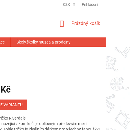
HODNOCENÍ OBCHODU
CZK
Přihlášení
NÁKUPNÍ
Prázdný košík
KOŠÍK
kce
Školy,školky,muzea a prodejny
 Kč
E VARIANTU
ičko Riverdale
ycházející z komiksů, je oblíbeným především mezi
. Tohle tričko je ideálním dárkem pro všechny fanoušky!