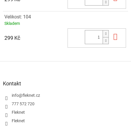
Velikost: 104
Skladem
Do 
299 Kč
Z
á
p
a
Kontakt
t
í
info
@
fleknet.cz
777 572 720
Fleknet
Fleknet