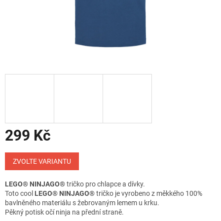
299 Kč
Měrná
cena:
ZVOLTE VARIANTU
LEGO®
NINJAGO®
tričko pro chlapce a dívky.
Toto cool
LEGO® NINJAGO®
tričko je vyrobeno z měkkého 100%
bavlněného materiálu s žebrovaným lemem u krku.
Pěkný potisk očí ninja na přední straně.