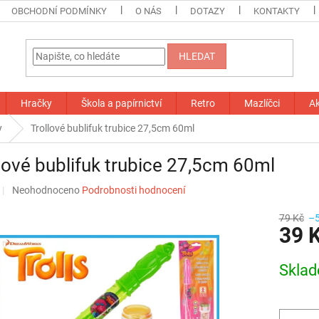
OBCHODNÍ PODMÍNKY
O NÁS
DOTAZY
KONTAKTY
HLEDAT
Hračky
Škola a papírnictví
Retro
Mazlíčci
A
y
Trollové bublifuk trubice 27,5cm 60ml
lové bublifuk trubice 27,5cm 60ml
Průměrné
Neohodnoceno
Podrobnosti hodnocení
hodnocení
produktu
79 Kč
–
39 
je
0,0
z
Měrná
Skla
5
cena:
hvězdiček.