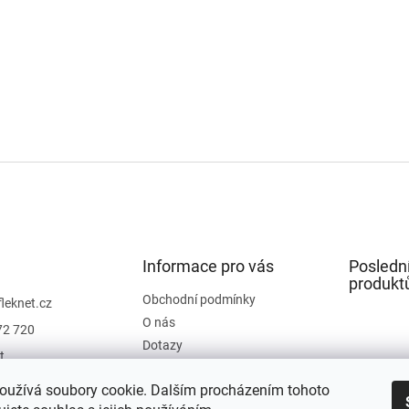
Informace pro vás
Posledn
produkt
Obchodní podmínky
fleknet.cz
O nás
72 720
Dotazy
t
Kontakty
t
oužívá soubory cookie. Dalším procházením tohoto
Hodnocení obchodu