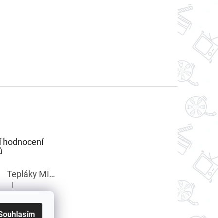
í hodnocení
ů
Tepláky MINECRAFT chlapecké
|
Hodnocení produktu je 5 z 5 hvězdiček.
Souhlasím