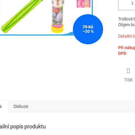
Trollové 
Objem bu
79 Kč
–50 %
Detailní 
Při náku
DPD
TISK
s
Diskuze
ailní popis produktu