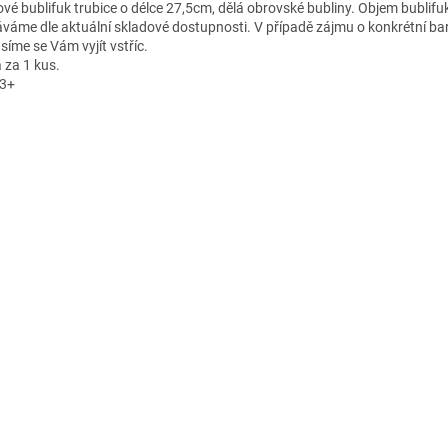
lové bublifuk trubice o délce 27,5cm, dělá obrovské bubliny. Objem bublifu
váme dle aktuální skladové dostupnosti. V případě zájmu o konkrétní ba
síme se Vám vyjít vstříc.
 za 1 kus.
 3+