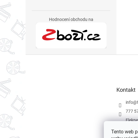
Hodnocení obchodu na
Z
á
p
a
t
Kontakt
í
info
@
777 5
Flekne
Flekne
Tento web p