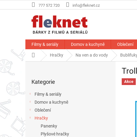
Přejít
777 572 720
info@fleknet.cz
na
obsah
Filmy & seriály
Domov a kuchyně
Oblečení
Domů
Hračky
Na ven a do vody
Bublifuk
P
Trol
o
Přeskočit
s
Kategorie
kategorie
Akce
t
r
Filmy & seriály
a
Domov a kuchyně
n
Oblečení
n
í
Hračky
p
Panenky
a
Plyšové hračky