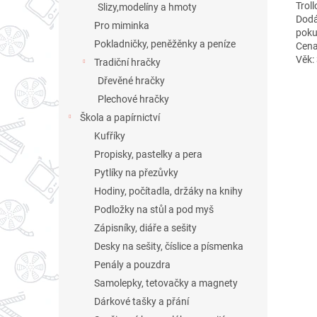
Trol
Slizy,modelíny a hmoty
Dodá
Pro miminka
poku
Pokladničky, peněžěnky a peníze
Cena
Věk:
Tradiční hračky
Dřevěné hračky
Plechové hračky
Škola a papírnictví
Kufříky
Propisky, pastelky a pera
Pytlíky na přezůvky
Hodiny, počítadla, držáky na knihy
Podložky na stůl a pod myš
Zápisníky, diáře a sešity
Desky na sešity, číslice a písmenka
Penály a pouzdra
Samolepky, tetovačky a magnety
Dárkové tašky a přání