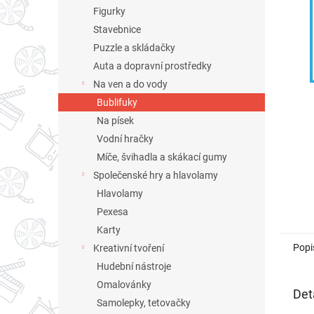
n
Figurky
e
Stavebnice
l
Puzzle a skládačky
Auta a dopravní prostředky
Na ven a do vody
Bublifuky
Na písek
Vodní hračky
Míče, švihadla a skákací gumy
Společenské hry a hlavolamy
Hlavolamy
Pexesa
Karty
Popi
Kreativní tvoření
Hudební nástroje
Omalovánky
Det
Samolepky, tetovačky