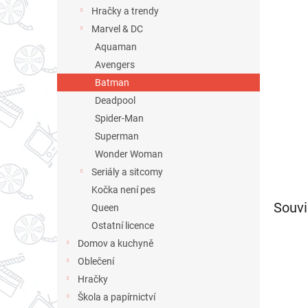
n
Hračky a trendy
e
Marvel & DC
l
Aquaman
Avengers
Batman
Deadpool
Spider-Man
Superman
Wonder Woman
Seriály a sitcomy
Kočka není pes
Souvi
Queen
Ostatní licence
Domov a kuchyně
Oblečení
Hračky
Škola a papírnictví