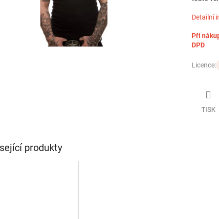
Detailní 
Při náku
DPD
Licence:
TISK
sející produkty