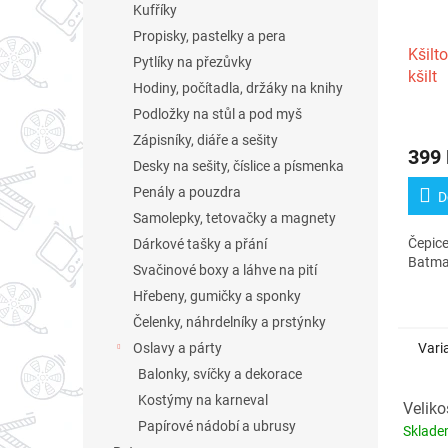
Kufříky
Propisky, pastelky a pera
Kšilt
Pytlíky na přezůvky
kšilt
Hodiny, počítadla, držáky na knihy
Podložky na stůl a pod myš
Průmě
hodno
Zápisníky, diáře a sešity
399
produ
Desky na sešity, číslice a písmenka
je
Penály a pouzdra
3,5
D
z
Samolepky, tetovačky a magnety
5
Čepice
Dárkové tašky a přání
hvězdi
Batm
Svačinové boxy a láhve na pití
Hřebeny, gumičky a sponky
Čelenky, náhrdelníky a prstýnky
Vari
Oslavy a párty
Balonky, svíčky a dekorace
Kostýmy na karneval
Veliko
Papírové nádobí a ubrusy
Sklad