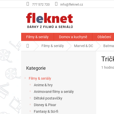
Přejít
777 572 720
info@fleknet.cz
na
obsah
Filmy & seriály
Domov a kuchyně
Oblečení
Domů
Filmy & seriály
Marvel & DC
Batma
P
Trič
o
Přeskočit
s
Průměr
Kategorie
1 hodno
kategorie
t
hodnoce
r
produkt
Filmy & seriály
a
je
Anime & hry
n
4,0
z
Animované filmy a seriály
n
5
í
Dětské postavičky
hvězdič
p
Disney & Pixar
a
Fantasy & Sci-fi