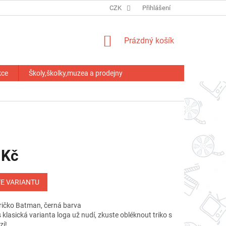
HODNOCENÍ OBCHODU
CZK
Přihlášení
NÁKUPNÍ
Prázdný košík
KOŠÍK
kce
Školy,školky,muzea a prodejny
 Kč
E VARIANTU
ričko Batman, černá barva
s klasická varianta loga už nudí, zkuste obléknout triko s
zí!