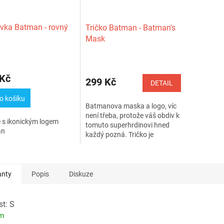
ovka Batman - rovný
Tričko Batman - Batman's
Mask
rné
cení
 Kč
ktu
299 Kč
DETAIL
o košíku
Batmanova maska a logo, víc
není třeba, protože váš obdiv k
 s ikonickým logem
tomuto superhrdinovi hned
ček.
an
každý pozná. Tričko je
pánské,...
anty
Popis
Diskuze
st: S
em