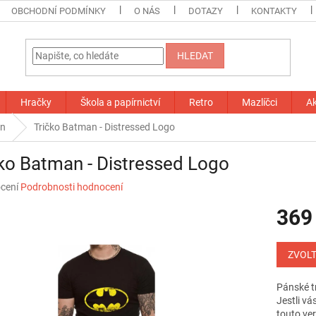
OBCHODNÍ PODMÍNKY
O NÁS
DOTAZY
KONTAKTY
HLEDAT
Hračky
Škola a papírnictví
Retro
Mazlíčci
A
n
Tričko Batman - Distressed Logo
ko Batman - Distressed Logo
né
cení
Podrobnosti hodnocení
ní
369
u
Měrná
cena:
ZVOLT
ek.
Pánské t
Jestli vá
touto ver