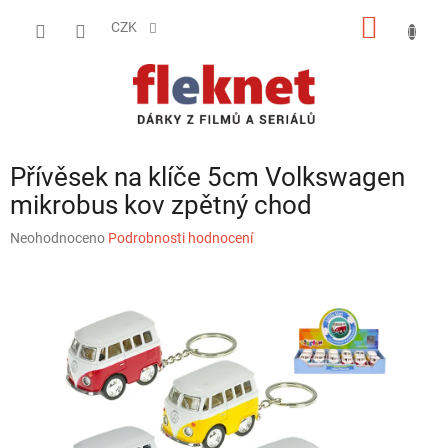
Přejít
NÁKUP
na
CZK
obsah
KOŠÍK
Přívěsek na klíče 5cm Volkswagen
mikrobus kov zpětný chod
Průměrné
Neohodnoceno
Podrobnosti hodnocení
hodnocení
produktu
je
0,0
z
5
hvězdiček.