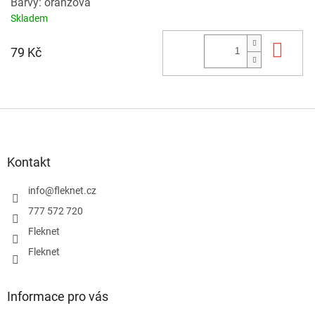
Barvy: oranžová
Skladem
Do 
79 Kč
Z
á
p
a
Kontakt
t
í
info
@
fleknet.cz
777 572 720
Fleknet
Fleknet
Informace pro vás