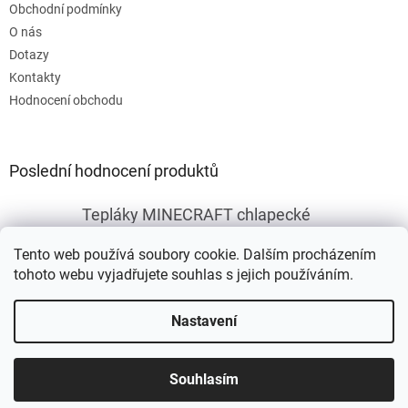
Obchodní podmínky
O nás
Dotazy
Kontakty
Hodnocení obchodu
Poslední hodnocení produktů
Tepláky MINECRAFT chlapecké
|
Hodnocení produktu je 5 z 5 hvězdiček.
Tento web používá soubory cookie. Dalším procházením
tohoto webu vyjadřujete souhlas s jejich používáním.
Vytvořil Shoptet
Nastavení
Copyright 2026
Fleknet
. Všechna práva vyhrazena.
Upravit
Souhlasím
nastavení cookies