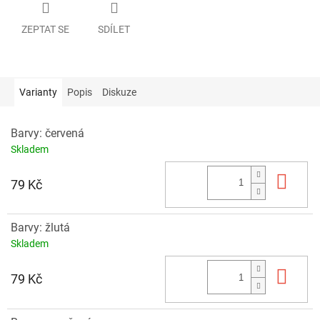
ZEPTAT SE
SDÍLET
Varianty
Popis
Diskuze
Barvy: červená
Skladem
Do 
79 Kč
Barvy: žlutá
Skladem
Do 
79 Kč