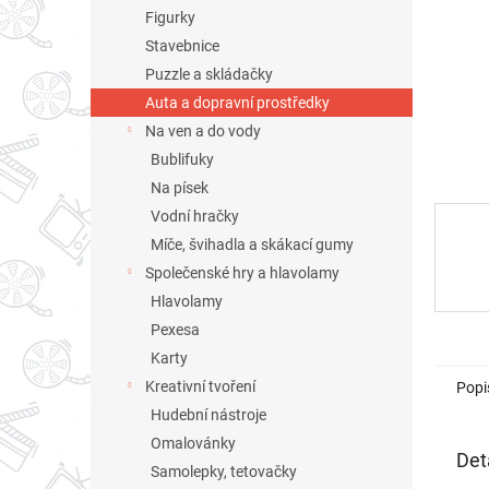
n
Figurky
e
Stavebnice
l
Puzzle a skládačky
Auta a dopravní prostředky
Na ven a do vody
Bublifuky
Na písek
Vodní hračky
Míče, švihadla a skákací gumy
Společenské hry a hlavolamy
Hlavolamy
Pexesa
Karty
Kreativní tvoření
Popi
Hudební nástroje
Omalovánky
Det
Samolepky, tetovačky