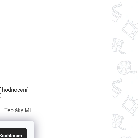
í hodnocení
ů
Tepláky MINECRAFT chlapecké
|
Hodnocení produktu je 5 z 5 hvězdiček.
Souhlasím