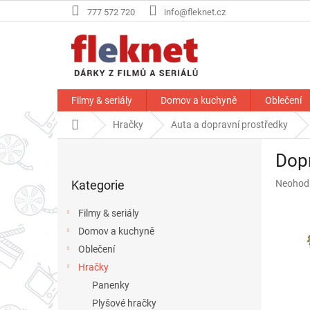
Přejít
777 572 720
info@fleknet.cz
na
obsah
Filmy & seriály
Domov a kuchyně
Oblečení
Domů
Hračky
Auta a dopravní prostředky
P
Dopr
o
Přeskočit
s
Průměr
Kategorie
Neohod
kategorie
t
hodnoce
r
produkt
Filmy & seriály
a
je
Domov a kuchyně
n
0,0
z
Oblečení
n
5
í
Hračky
hvězdič
p
Panenky
a
Plyšové hračky