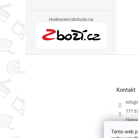
Hodnocení obchodu na
Z
á
p
a
t
Kontakt
í
info
@
777 5
Flekne
Flekne
Tento web p