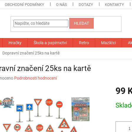
OBCHODNÍ PODMÍNKY
O NÁS
DOTAZY
KONTAKTY
HLEDAT
Hračky
Škola a papírnictví
Retro
Mazlíčci
A
Dopravní značení 25ks na kartě
avní značení 25ks na kartě
né
noceno
Podrobnosti hodnocení
ní
99 
u
Měrná
Skla
cena:
ek.