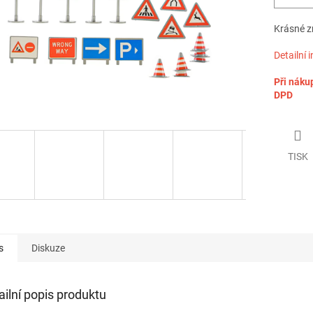
Krásné zn
Detailní 
Při náku
DPD
TISK
s
Diskuze
ailní popis produktu