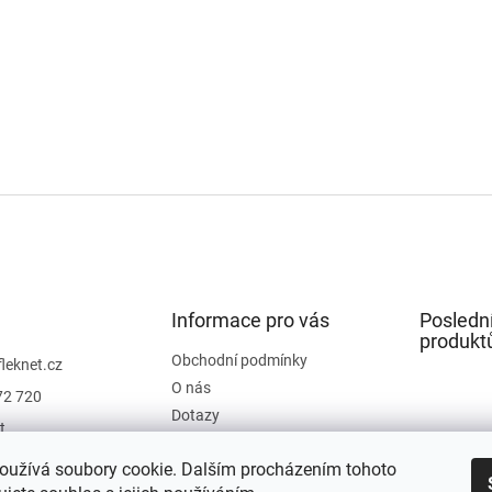
Informace pro vás
Posledn
produkt
Obchodní podmínky
fleknet.cz
O nás
72 720
Dotazy
t
Kontakty
t
oužívá soubory cookie. Dalším procházením tohoto
Hodnocení obchodu