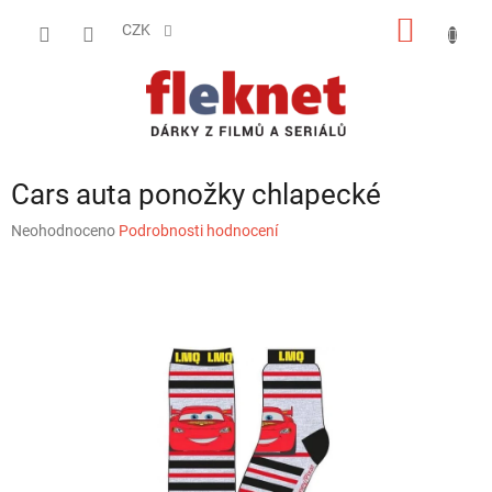
Přejít
NÁKUP
na
CZK
obsah
KOŠÍK
Cars auta ponožky chlapecké
Průměrné
Neohodnoceno
Podrobnosti hodnocení
hodnocení
produktu
je
0,0
z
5
hvězdiček.