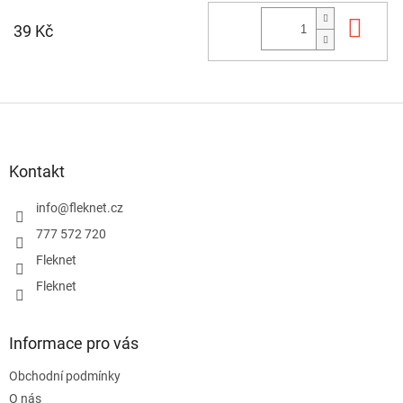
Do 
39 Kč
Z
á
p
a
Kontakt
t
í
info
@
fleknet.cz
777 572 720
Fleknet
Fleknet
Informace pro vás
Obchodní podmínky
O nás