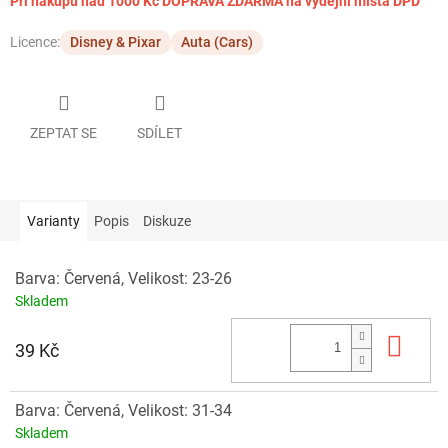
Při nákupu nad 1000 Kč DOPRAVA ZDARMA na výdejní místa DPD
Licence:
Disney & Pixar
Auta (Cars)
ZEPTAT SE
SDÍLET
Varianty
Popis
Diskuze
Barva: Červená, Velikost: 23-26
Skladem
Do 
39 Kč
Barva: Červená, Velikost: 31-34
Skladem