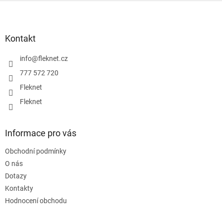
Z
á
p
a
Kontakt
t
í
info
@
fleknet.cz
777 572 720
Fleknet
Fleknet
Informace pro vás
Obchodní podmínky
O nás
Dotazy
Kontakty
Hodnocení obchodu