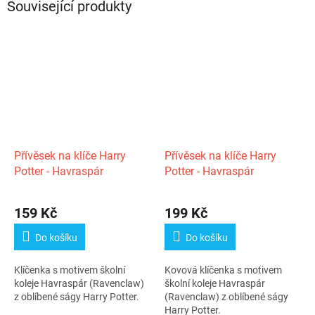
Související produkty
Přívěsek na klíče Harry
Přívěsek na klíče Harry
Potter - Havraspár
Potter - Havraspár
Průměrné
hodnocení
159 Kč
199 Kč
produktu
je
Do košíku
Do košíku
5,0
z
Klíčenka s motivem školní
Kovová klíčenka s motivem
5
koleje Havraspár (Ravenclaw)
školní koleje Havraspár
hvězdiček.
z oblíbené ságy Harry Potter.
(Ravenclaw) z oblíbené ságy
Harry Potter.