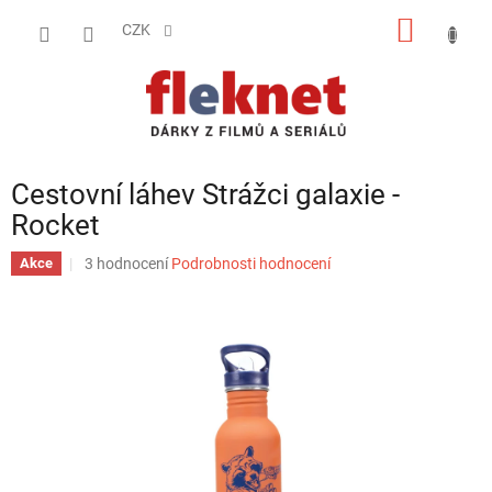
Přejít
NÁKUP
na
CZK
obsah
KOŠÍK
Cestovní láhev Strážci galaxie -
Rocket
Průměrné
3 hodnocení
Podrobnosti hodnocení
Akce
hodnocení
produktu
je
4,7
z
5
hvězdiček.