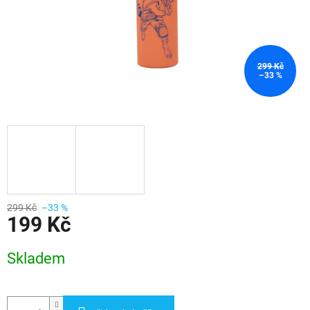
299 Kč
–33 %
299 Kč
–33 %
199 Kč
Měrná
Skladem
cena: