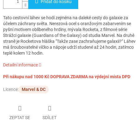
Přidat do košíku
Tato cestovní láhev se hodí zejména na daleké cesty do galaxie za
účelem záchrany světa. Nerezová ocel s oranžovým zabarvením se
pyšní motivem oblíbeného hrdiny, mývala Rocketa, z filmové série
Strážci galaxie (Guardians of the Galaxy) od studia Marvel. Na druhé
straně je Rocketova hláška "Takže zase zachraňujeme galaxii?" Láhev
má šroubovatelné víčko a nápoje udrží studené až 24 hodin, zatímco
teplé kolem 12 hodin.
Detailní informace
Při nákupu nad 1000 Kč DOPRAVA ZDARMA na výdejní místa DPD
Licence:
Marvel & DC
ZEPTAT SE
SDÍLET